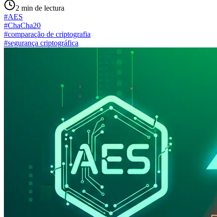
2
min de lectura
#
AES
#
ChaCha20
#
comparação de criptografia
#
segurança criptográfica