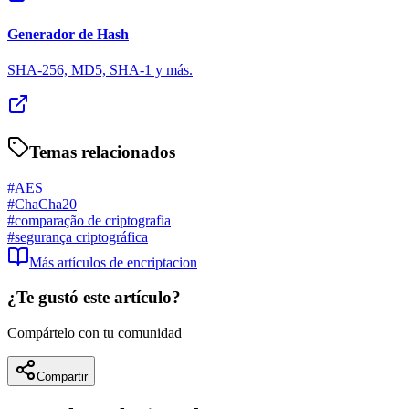
Generador de Hash
SHA-256, MD5, SHA-1 y más.
Temas relacionados
#
AES
#
ChaCha20
#
comparação de criptografia
#
segurança criptográfica
Más artículos de
encriptacion
¿Te gustó este artículo?
Compártelo con tu comunidad
Compartir