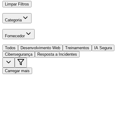
Limpar Filtros
Categoria
Fornecedor
Todos
Desenvolvimento Web
Treinamentos
IA Segura
Cibersegurança
Resposta a Incidentes
Carregar mais
Quais serviços de desenvolvimento web vocês oferecem?