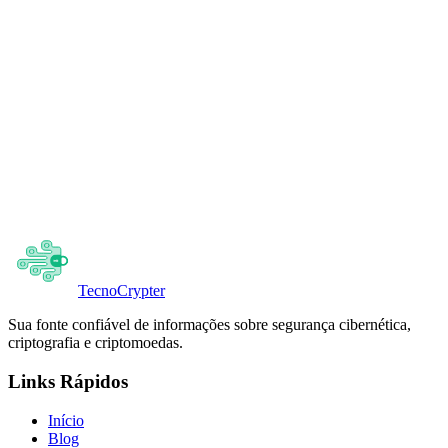
O que os treinamentos de segurança incluem?
Como funcionam os treinamentos em IA segura?
O que inclui o serviço de prevenção de ataques?
Como funciona o suporte diante de ataques cibernéticos?
Vocês oferecem planos corporativos?
Tecno
Crypter
Sua fonte confiável de informações sobre segurança cibernética,
criptografia e criptomoedas.
Links Rápidos
Início
Blog