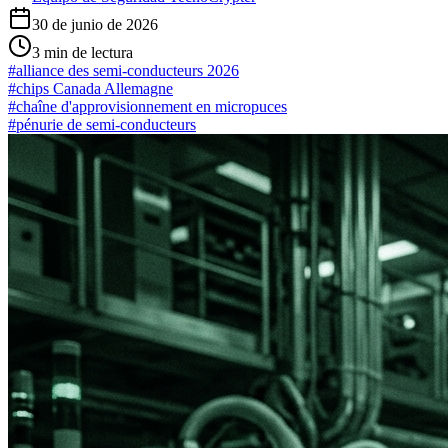
30 de junio de 2026
3
min de lectura
#
alliance des semi-conducteurs 2026
#
chips Canada Allemagne
#
chaîne d'approvisionnement en micropuces
#
pénurie de semi-conducteurs