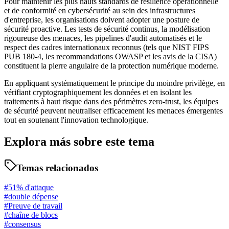
Pour maintenir les plus hauts standards de résilience opérationnelle
et de conformité en cybersécurité au sein des infrastructures
d'entreprise, les organisations doivent adopter une posture de
sécurité proactive. Les tests de sécurité continus, la modélisation
rigoureuse des menaces, les pipelines d'audit automatisés et le
respect des cadres internationaux reconnus (tels que NIST FIPS
PUB 180-4, les recommandations OWASP et les avis de la CISA)
constituent la pierre angulaire de la protection numérique moderne.
En appliquant systématiquement le principe du moindre privilège, en
vérifiant cryptographiquement les données et en isolant les
traitements à haut risque dans des périmètres zero-trust, les équipes
de sécurité peuvent neutraliser efficacement les menaces émergentes
tout en soutenant l'innovation technologique.
Explora más sobre este tema
Temas relacionados
#
51% d'attaque
#
double dépense
#
Preuve de travail
#
chaîne de blocs
#
consensus