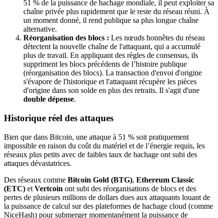
51 % de la puissance de hachage mondiale, il peut exploiter sa
chaîne privée plus rapidement que le reste du réseau réuni. À
un moment donné, il rend publique sa plus longue chaîne
alternative.
Réorganisation des blocs :
Les nœuds honnêtes du réseau
détectent la nouvelle chaîne de l'attaquant, qui a accumulé
plus de travail. En appliquant des règles de consensus, ils
suppriment les blocs précédents de l’histoire publique
(réorganisation des blocs). La transaction d'envoi d'origine
s'évapore de l'historique et l'attaquant récupère les pièces
d'origine dans son solde en plus des retraits. Il s'agit d'une
double dépense
.
Historique réel des attaques
Bien que dans Bitcoin, une attaque à 51 % soit pratiquement
impossible en raison du coût du matériel et de l’énergie requis, les
réseaux plus petits avec de faibles taux de hachage ont subi des
attaques dévastatrices.
Des réseaux comme
Bitcoin Gold (BTG)
,
Ethereum Classic
(ETC)
et
Vertcoin
ont subi des réorganisations de blocs et des
pertes de plusieurs millions de dollars dues aux attaquants louant de
la puissance de calcul sur des plateformes de hachage cloud (comme
NiceHash) pour submerger momentanément la puissance de