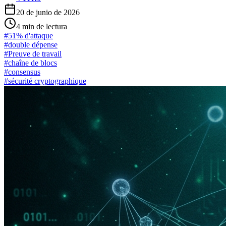
20 de junio de 2026
4
min de lectura
#
51% d'attaque
#
double dépense
#
Preuve de travail
#
chaîne de blocs
#
consensus
#
sécurité cryptographique