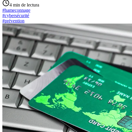
4
min de lectura
#
hameçonnage
#
cybersécurité
#
prévention