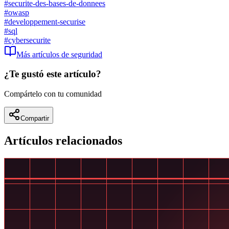
#
securite-des-bases-de-donnees
#
owasp
#
developpement-securise
#
sql
#
cybersecurite
Más artículos de
seguridad
¿Te gustó este artículo?
Compártelo con tu comunidad
Compartir
Artículos relacionados