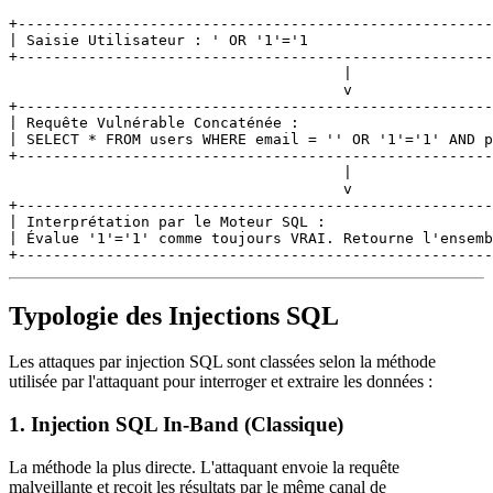
+------------------------------------------------------
| Saisie Utilisateur : ' OR '1'='1                     
+------------------------------------------------------
                                      |

                                      v

+------------------------------------------------------
| Requête Vulnérable Concaténée :                      
| SELECT * FROM users WHERE email = '' OR '1'='1' AND p
+------------------------------------------------------
                                      |

                                      v

+------------------------------------------------------
| Interprétation par le Moteur SQL :                   
| Évalue '1'='1' comme toujours VRAI. Retourne l'ensemb
Typologie des Injections SQL
Les attaques par injection SQL sont classées selon la méthode
utilisée par l'attaquant pour interroger et extraire les données :
1. Injection SQL In-Band (Classique)
La méthode la plus directe. L'attaquant envoie la requête
malveillante et reçoit les résultats par le même canal de