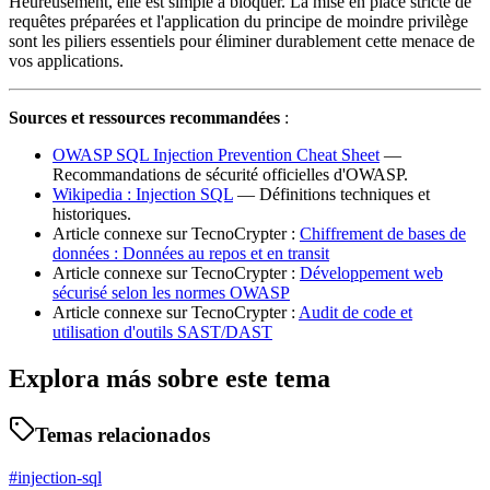
Heureusement, elle est simple à bloquer. La mise en place stricte de
requêtes préparées et l'application du principe de moindre privilège
sont les piliers essentiels pour éliminer durablement cette menace de
vos applications.
Sources et ressources recommandées
:
OWASP SQL Injection Prevention Cheat Sheet
—
Recommandations de sécurité officielles d'OWASP.
Wikipedia : Injection SQL
— Définitions techniques et
historiques.
Article connexe sur TecnoCrypter :
Chiffrement de bases de
données : Données au repos et en transit
Article connexe sur TecnoCrypter :
Développement web
sécurisé selon les normes OWASP
Article connexe sur TecnoCrypter :
Audit de code et
utilisation d'outils SAST/DAST
Explora más sobre este tema
Temas relacionados
#
injection-sql