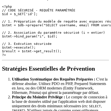
<?php

// CODE SÉCURISÉ - REQUÊTE PARAMÉTRÉE

$id = $_GET['id'];

// 1. Préparation du modèle de requête avec espaces rés
$stmt = $db->prepare("SELECT username, email FROM users
// 2. Association du paramètre sécurisé (i = entier)

$stmt->bind_param("i", $id);

// 3. Exécution sécurisée

$stmt->execute();

$result = $stmt->get_result();

Stratégies Essentielles de Prévention
Utilisation Systématique des Requêtes Préparées :
C'est la
défense absolue. Utilisez PDO en PHP, Prepared Statements
en Java, ou des ORM modernes (Entity Framework,
Hibernate, Prisma) qui gèrent la paramétrage par défaut.
Principe du Moindre Privilège :
Le compte de connexion à
la base de données utilisé par l'application web doit disposer
uniquement des droits minimaux nécessaires (ex:
,
SELECT
). N'utilisez jamais de comptes super-utilisateurs
INSERT