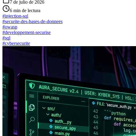
7 de julio de 2026
6
min de lectura
#
injection-sql
#
securite-des-bases-de-donnees
#
owasp
#
developpement-securise
#
sql
#
cybersecurite