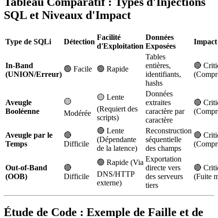
Tableau Comparatif : Types d'Injections
SQL et Niveaux d'Impact
Facilité
Données
Type de SQLi
Détection
Impact
d'Exploitation
Exposées
Tables
In-Band
entières,
🔴 Crit
🟢 Facile
🟢 Rapide
(UNION/Erreur)
identifiants,
(Compr
hashs
Données
🟡 Lente
🟡
Aveugle
extraites
🔴 Crit
(Requiert des
Booléenne
caractère par
(Compr
Modérée
scripts)
caractère
🔴 Lente
Reconstruction
Aveugle par le
🔴
🔴 Crit
(Dépendante
séquentielle
Temps
Difficile
(Compr
de la latence)
des champs
Exportation
🟢 Rapide (Via
Out-of-Band
🔴
directe vers
🔴 Crit
DNS/HTTP
(OOB)
Difficile
des serveurs
(Fuite 
externe)
tiers
Étude de Code : Exemple de Faille et de