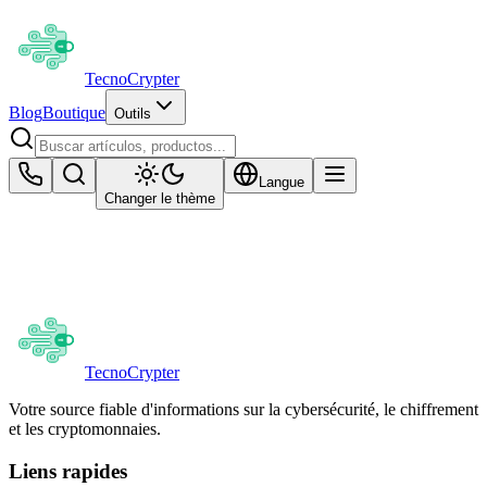
Tecno
Crypter
Blog
Boutique
Outils
Langue
Changer le thème
Verificador de Enlaces Sospechosos
Ingresa una URL para analizar si es segura o maliciosa.
Verificar Enlace
Tecno
Crypter
Votre source fiable d'informations sur la cybersécurité, le chiffrement
et les cryptomonnaies.
Liens rapides